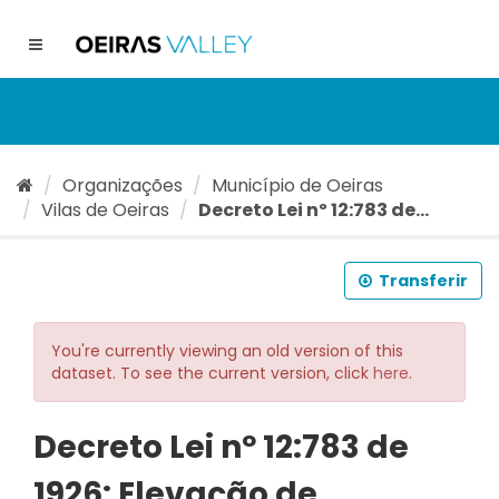
Ir
para
Toggle
o
navigation
conteúdo
Organizações
Município de Oeiras
Vilas de Oeiras
Decreto Lei nº 12:783 de...
Transferir
You're currently viewing an old version of this
dataset. To see the current version, click
here
.
Decreto Lei nº 12:783 de
1926: Elevação de...