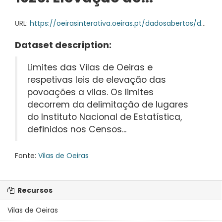
URL:
https://oeirasinterativa.oeiras.pt/dadosabertos/dataset/7aeb24ae-388d-4ad0-8c60-004a1f352d2c/resource/2c532fbf-3a36-4c4a-9cb3-d60f39daa61e/download/19261207_decreto_lei_12783_1926_elevacao_paco_arcos_vila.pdf
Dataset description:
Limites das Vilas de Oeiras e
respetivas leis de elevação das
povoações a vilas. Os limites
decorrem da delimitação de lugares
do Instituto Nacional de Estatística,
definidos nos Censos...
Fonte:
Vilas de Oeiras
Recursos
Vilas de Oeiras