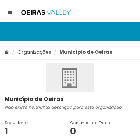
Ir
para
Toggle
o
navigation
conteúdo
Organizações
Município de Oeiras
Município de Oeiras
Não existe nenhuma descrição para esta organização
Seguidores
Conjuntos de Dados
1
0