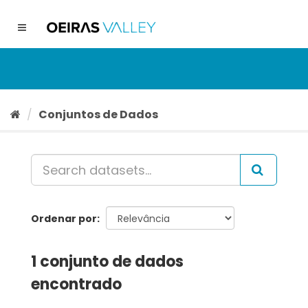
Ir
para
Toggle
o
navigation
conteúdo
Conjuntos de Dados
Ordenar por
1 conjunto de dados
encontrado