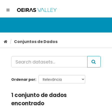
Ir
para
Toggle
o
navigation
conteúdo
Conjuntos de Dados
Ordenar por
1 conjunto de dados
encontrado