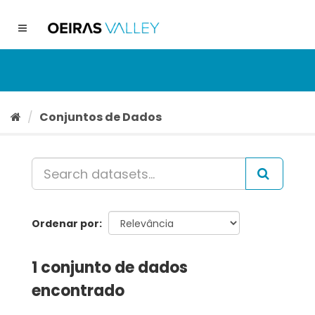
Ir
para
Toggle
o
navigation
conteúdo
Conjuntos de Dados
Ordenar por
1 conjunto de dados
encontrado