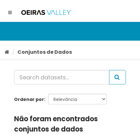
Ir
para
Toggle
o
navigation
conteúdo
Conjuntos de Dados
Ordenar por
Não foram encontrados
conjuntos de dados