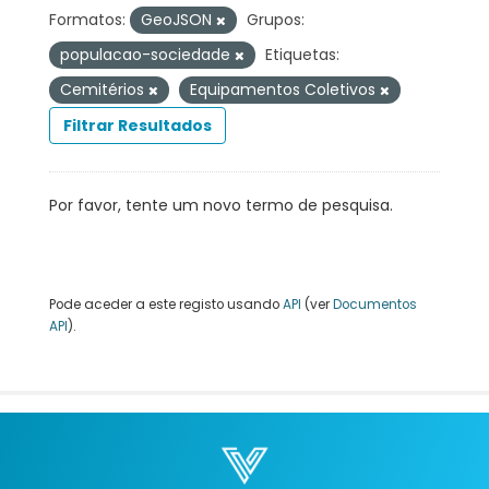
Formatos:
GeoJSON
Grupos:
populacao-sociedade
Etiquetas:
Cemitérios
Equipamentos Coletivos
Filtrar Resultados
Por favor, tente um novo termo de pesquisa.
Pode aceder a este registo usando
API
(ver
Documentos
API
).