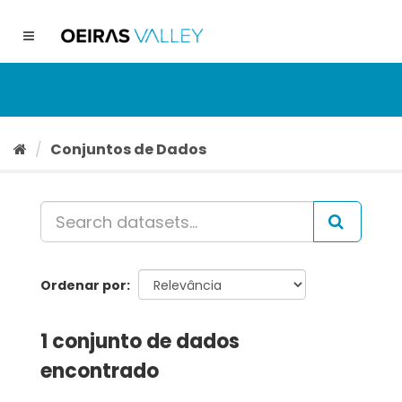
Ir
para
Toggle
o
navigation
conteúdo
Conjuntos de Dados
Ordenar por
1 conjunto de dados
encontrado