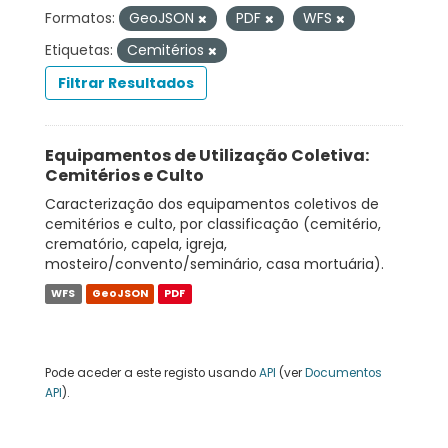
Formatos:
GeoJSON
PDF
WFS
Etiquetas:
Cemitérios
Filtrar Resultados
Equipamentos de Utilização Coletiva:
Cemitérios e Culto
Caracterização dos equipamentos coletivos de
cemitérios e culto, por classificação (cemitério,
crematório, capela, igreja,
mosteiro/convento/seminário, casa mortuária).
WFS
GeoJSON
PDF
Pode aceder a este registo usando
API
(ver
Documentos
API
).