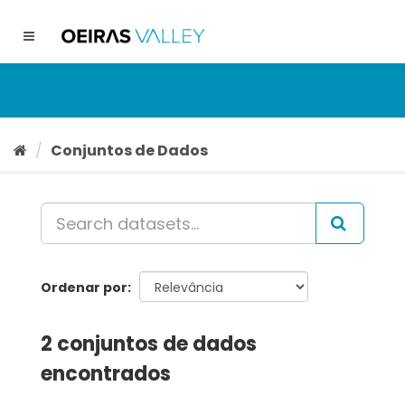
Ir
para
Toggle
o
navigation
conteúdo
Conjuntos de Dados
Ordenar por
2 conjuntos de dados
encontrados