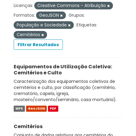
Licenças:
Creative Commons - Atribuição
Formatos:
GeoJSON
Grupos:
População e Sociedade
Etiquetas:
Cemitérios
Filtrar Resultados
Equipamentos de Utilização Coletiva:
Cemitérios e Culto
Caracterização dos equipamentos coletivos de
cemitérios e culto, por classificação (cemitério,
crematório, capela, igreja,
mosteiro/convento/seminário, casa mortuária).
WFS
GeoJSON
PDF
Cemitérios
Conjunto de dados relativos aos cemitérios do