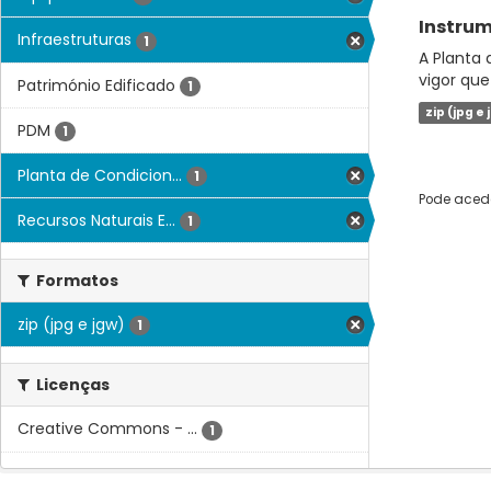
Instrum
Infraestruturas
1
A Planta 
vigor que
Património Edificado
1
zip (jpg e 
PDM
1
Planta de Condicion...
1
Pode acede
Recursos Naturais E...
1
Formatos
zip (jpg e jgw)
1
Licenças
Creative Commons - ...
1