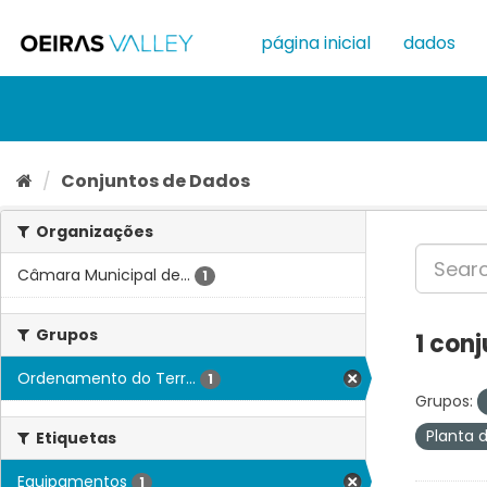
Ir
para
página inicial
dados
o
conteúdo
Conjuntos de Dados
Organizações
Câmara Municipal de...
1
Grupos
1 con
Ordenamento do Terr...
1
Grupos:
Planta 
Etiquetas
Equipamentos
1