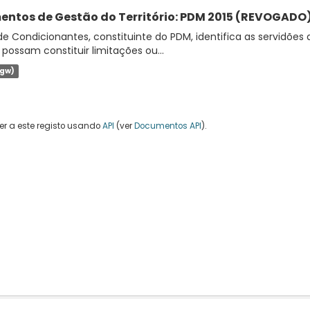
entos de Gestão do Território: PDM 2015 (REVOGADO):
de Condicionantes, constituinte do PDM, identifica as servidões 
 possam constituir limitações ou...
jgw)
r a este registo usando
API
(ver
Documentos API
).