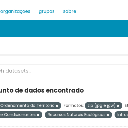
organizações
grupos
sobre
junto de dados encontrado
Ordenamento do Território
Formatos:
zip (jpg e jgw)
E
de Condicionantes
Recursos Naturais Ecológicos
Infra