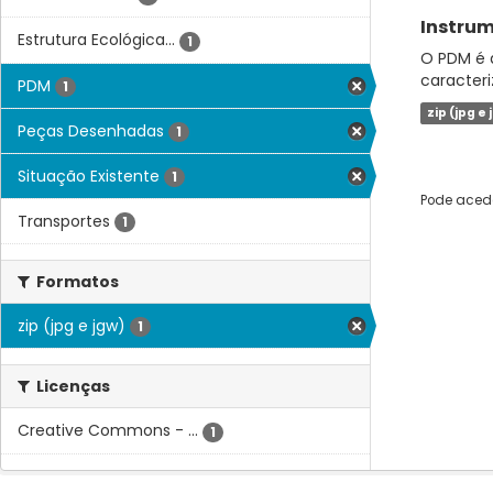
Instrum
Estrutura Ecológica...
1
O PDM é a
caracteri
PDM
1
zip (jpg e 
Peças Desenhadas
1
Situação Existente
1
Pode acede
Transportes
1
Formatos
zip (jpg e jgw)
1
Licenças
Creative Commons - ...
1