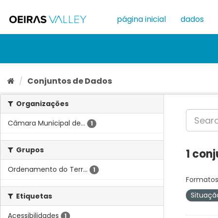
Ir
para
página inicial
dados
o
conteúdo
Conjuntos de Dados
Organizações
Câmara Municipal de...
1
Grupos
1 con
Ordenamento do Terr...
1
Formatos
Situaçã
Etiquetas
Acessibilidades
1