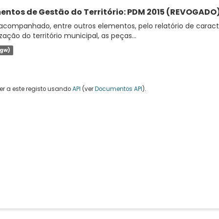
entos de Gestão do Território: PDM 2015 (REVOGADO
companhado, entre outros elementos, pelo relatório de caracte
zação do território municipal, as peças...
jgw)
r a este registo usando
API
(ver
Documentos API
).