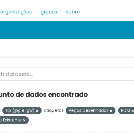
organizações
grupos
sobre
junto de dados encontrado
:
zip (jpg e jgw)
Etiquetas:
Peças Desenhadas
PDM
o Existente