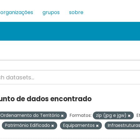
organizações
grupos
sobre
junto de dados encontrado
Ordenamento do Território
Formatos:
zip (jpg e jgw)
E
Património Edificado
Equipamentos
Infraestrutura