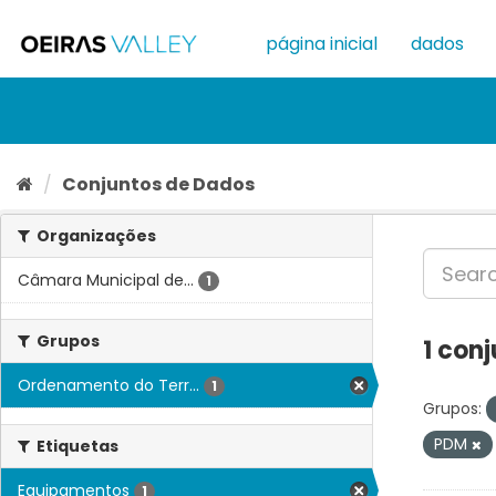
Ir
para
página inicial
dados
o
conteúdo
Conjuntos de Dados
Organizações
Câmara Municipal de...
1
Grupos
1 con
Ordenamento do Terr...
1
Grupos:
PDM
Etiquetas
Equipamentos
1