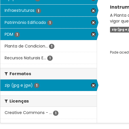
Instrum
Infraestruturas
1
A Planta 
vigor que
Património Edificado
1
zip (jpg e 
PDM
1
Planta de Condicion...
1
Pode acede
Recursos Naturais E...
1
Formatos
zip (jpg e jgw)
1
Licenças
Creative Commons - ...
1