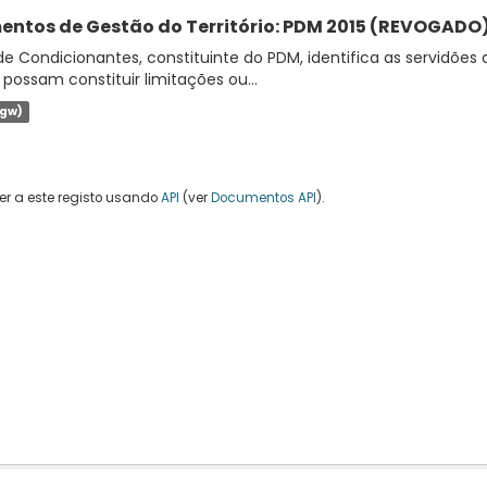
entos de Gestão do Território: PDM 2015 (REVOGADO):
de Condicionantes, constituinte do PDM, identifica as servidões 
 possam constituir limitações ou...
jgw)
r a este registo usando
API
(ver
Documentos API
).