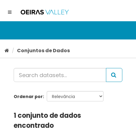
Ir
para
Toggle
o
navigation
conteúdo
Conjuntos de Dados
Ordenar por
1 conjunto de dados
encontrado