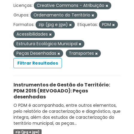
Licenças:
Creative Commons - Atribuição
Grupos:
Ordenamento do Território
Formatos:
zip (jpg e jgw)
Etiquetas:
PDM
Acessibilidades
Estrutura Ecológica Municipal
Peças Desenhadas
Transportes
Filtrar Resultados
Instrumentos de Gestão do Território:
PDM 2015 (REVOGADO): Peças
desenhadas
O PDM é acompanhado, entre outros elementos,
pelo relatório de caracterização e diagnóstico, que
integra, além dos estudos de caracterização do
território municipal, as peças...
zip (jpg e jgw)