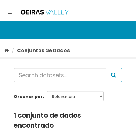
Ir
para
Toggle
o
navigation
conteúdo
Conjuntos de Dados
Ordenar por
1 conjunto de dados
encontrado