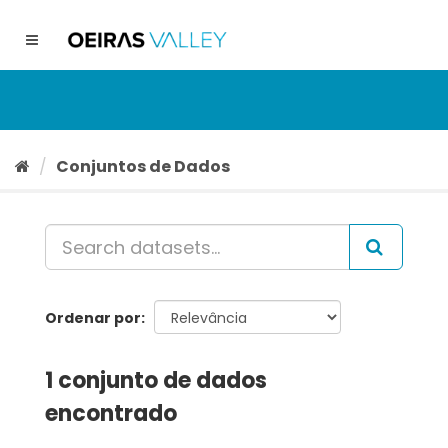
Ir
para
Toggle
o
navigation
conteúdo
Conjuntos de Dados
Ordenar por
1 conjunto de dados
encontrado