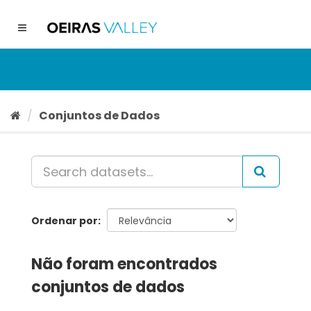
Ir
para
Toggle
o
navigation
conteúdo
Conjuntos de Dados
Ordenar por
Não foram encontrados
conjuntos de dados