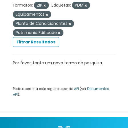
Formatos:
ZIP
Etiquetas:
PDM
Equipamentos
Planta de Condicionantes
Património Edificado
Filtrar Resultados
Por favor, tente um novo termo de pesquisa.
Pode aceder a este registo usando
API
(ver
Documentos
API
).