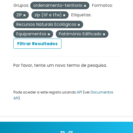
Grupos:
ordenamento-territorio
Formatos:
ZIP
zip (tif e tfw)
Etiquetas:
Recursos Naturais Ecológicos
Equipamentos
Património Edificado
Filtrar Resultados
Por favor, tente um novo termo de pesquisa.
Pode aceder a este registo usando
API
(ver
Documentos
API
).