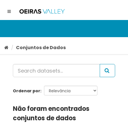
Ir
para
Toggle
o
navigation
conteúdo
Conjuntos de Dados
Ordenar por
Não foram encontrados
conjuntos de dados