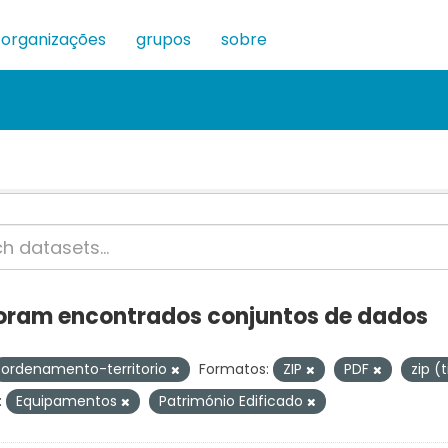
organizações
grupos
sobre
oram encontrados conjuntos de dados
ordenamento-territorio
Formatos:
ZIP
PDF
zip (
:
Equipamentos
Património Edificado