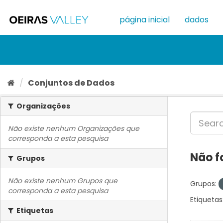
Ir
para
página inicial
dados
o
conteúdo
Conjuntos de Dados
Organizações
Não existe nenhum Organizações que
corresponda a esta pesquisa
Não f
Grupos
Não existe nenhum Grupos que
Grupos:
corresponda a esta pesquisa
Etiquetas
Etiquetas