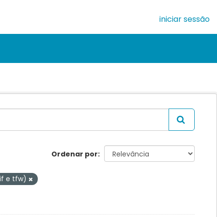
iniciar sessão
Ordenar por
tif e tfw)