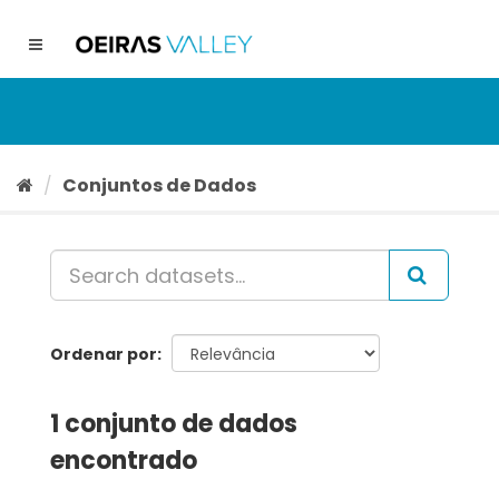
Ir
para
Toggle
o
navigation
conteúdo
Conjuntos de Dados
Ordenar por
1 conjunto de dados
encontrado