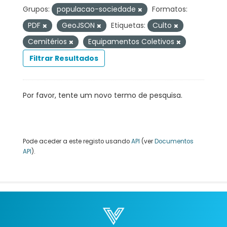
Grupos:
populacao-sociedade
Formatos:
PDF
GeoJSON
Etiquetas:
Culto
Cemitérios
Equipamentos Coletivos
Filtrar Resultados
Por favor, tente um novo termo de pesquisa.
Pode aceder a este registo usando
API
(ver
Documentos
API
).