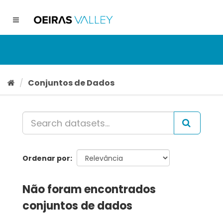
Ir
para
Toggle
o
navigation
conteúdo
Conjuntos de Dados
Ordenar por
Não foram encontrados
conjuntos de dados