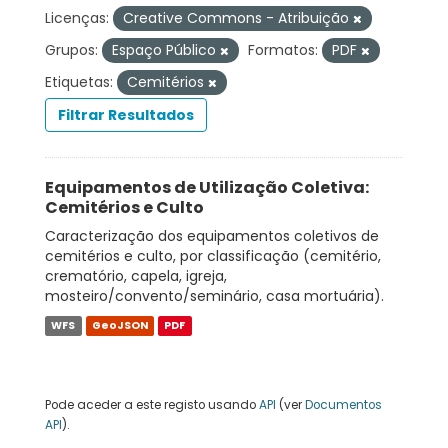
Licenças:
Creative Commons - Atribuição
Grupos:
Espaço Público
Formatos:
PDF
Etiquetas:
Cemitérios
Filtrar Resultados
Equipamentos de Utilização Coletiva:
Cemitérios e Culto
Caracterização dos equipamentos coletivos de
cemitérios e culto, por classificação (cemitério,
crematório, capela, igreja,
mosteiro/convento/seminário, casa mortuária).
WFS
GeoJSON
PDF
Pode aceder a este registo usando
API
(ver
Documentos
API
).