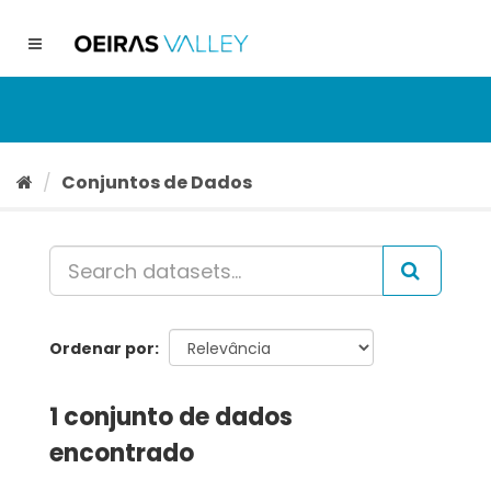
Ir
para
Toggle
o
navigation
conteúdo
Conjuntos de Dados
Ordenar por
1 conjunto de dados
encontrado