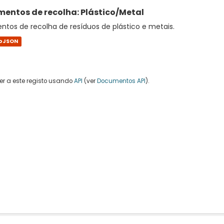
entos de recolha: Plástico/Metal
tos de recolha de resíduos de plástico e metais.
oJSON
r a este registo usando
API
(ver
Documentos API
).