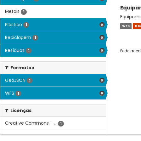
Equipam
Metais
1
Equipamen
Plástico
1
WFS
Ge
Reciclagem
1
Resíduos
1
Pode acede
Formatos
GeoJSON
1
WFS
1
Licenças
Creative Commons - ...
1