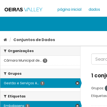
Ir
para
página inicial
dados
o
conteúdo
Conjuntos de Dados
Organizações
Câmara Municipal de...
1
Grupos
1 con
Gestão e Serviços A...
1
Grupos:
Etiquetas
Etiquetas
Embalagens
1