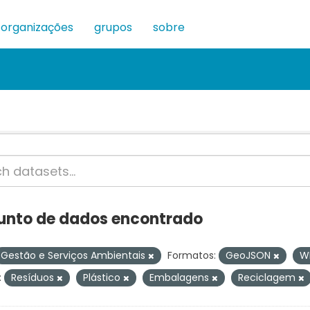
organizações
grupos
sobre
junto de dados encontrado
Gestão e Serviços Ambientais
Formatos:
GeoJSON
W
:
Resíduos
Plástico
Embalagens
Reciclagem