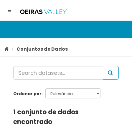
Ir
para
Toggle
o
navigation
conteúdo
Conjuntos de Dados
Ordenar por
1 conjunto de dados
encontrado