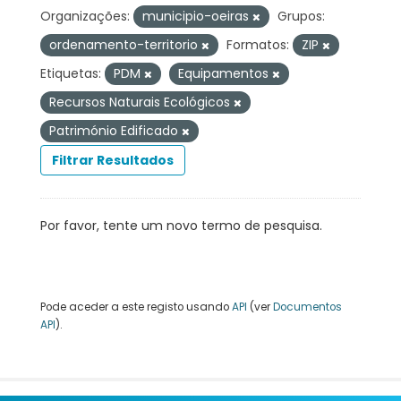
Organizações:
municipio-oeiras
Grupos:
ordenamento-territorio
Formatos:
ZIP
Etiquetas:
PDM
Equipamentos
Recursos Naturais Ecológicos
Património Edificado
Filtrar Resultados
Por favor, tente um novo termo de pesquisa.
Pode aceder a este registo usando
API
(ver
Documentos
API
).