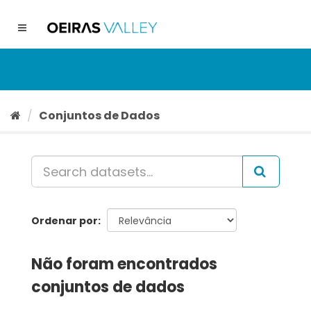
Ir
para
Toggle
o
navigation
conteúdo
Conjuntos de Dados
Ordenar por
Não foram encontrados
conjuntos de dados