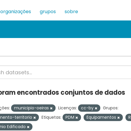
organizações
grupos
sobre
oram encontrados conjuntos de dados
ções:
municipio-oeiras
Licenças:
cc-by
Grupos:
ento-territorio
Etiquetas:
PDM
Equipamentos
R
nio Edificado