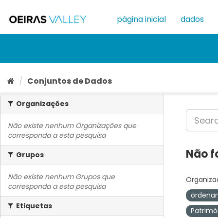
Ir
para
página inicial
dados
o
conteúdo
Conjuntos de Dados
Organizações
Não existe nenhum Organizações que
corresponda a esta pesquisa
Não f
Grupos
Não existe nenhum Grupos que
Organiza
corresponda a esta pesquisa
ordenam
Etiquetas
Patrimó