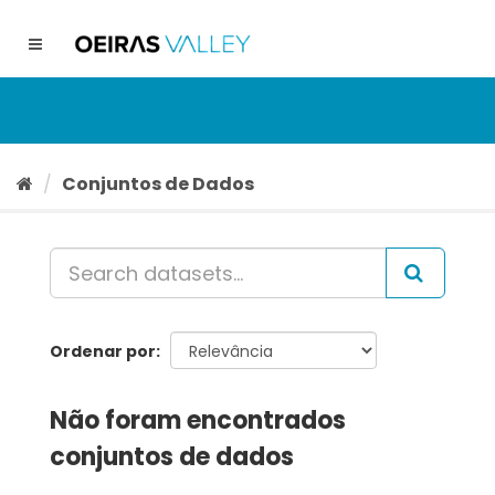
Ir
para
Toggle
o
navigation
conteúdo
Conjuntos de Dados
Ordenar por
Não foram encontrados
conjuntos de dados