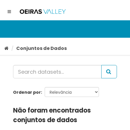
Ir
para
Toggle
o
navigation
conteúdo
Conjuntos de Dados
Ordenar por
Não foram encontrados
conjuntos de dados