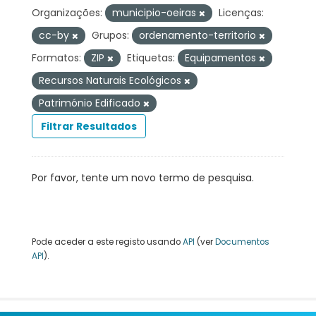
Organizações:
municipio-oeiras
Licenças:
cc-by
Grupos:
ordenamento-territorio
Formatos:
ZIP
Etiquetas:
Equipamentos
Recursos Naturais Ecológicos
Património Edificado
Filtrar Resultados
Por favor, tente um novo termo de pesquisa.
Pode aceder a este registo usando
API
(ver
Documentos
API
).