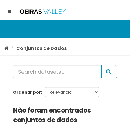
Ir
para
Toggle
o
navigation
conteúdo
Conjuntos de Dados
Ordenar por
Não foram encontrados
conjuntos de dados