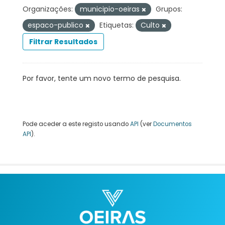
Organizações:
municipio-oeiras
Grupos:
espaco-publico
Etiquetas:
Culto
Filtrar Resultados
Por favor, tente um novo termo de pesquisa.
Pode aceder a este registo usando
API
(ver
Documentos
API
).