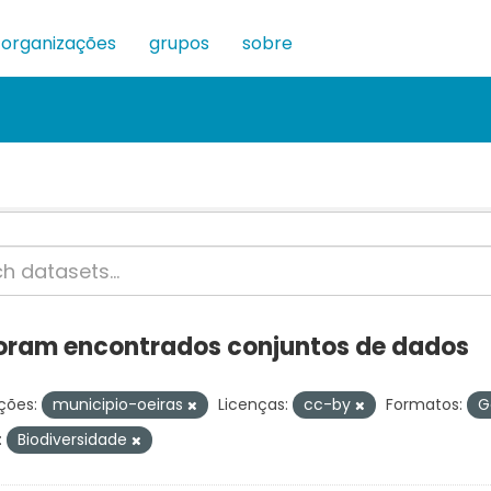
organizações
grupos
sobre
oram encontrados conjuntos de dados
ções:
municipio-oeiras
Licenças:
cc-by
Formatos:
G
:
Biodiversidade