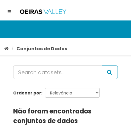
Ir
para
Toggle
o
navigation
conteúdo
Conjuntos de Dados
Ordenar por
Não foram encontrados
conjuntos de dados