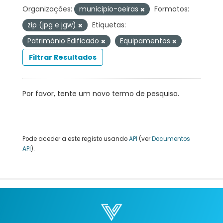
Organizações:
municipio-oeiras
Formatos:
zip (jpg e jgw)
Etiquetas:
Património Edificado
Equipamentos
Filtrar Resultados
Por favor, tente um novo termo de pesquisa.
Pode aceder a este registo usando
API
(ver
Documentos
API
).