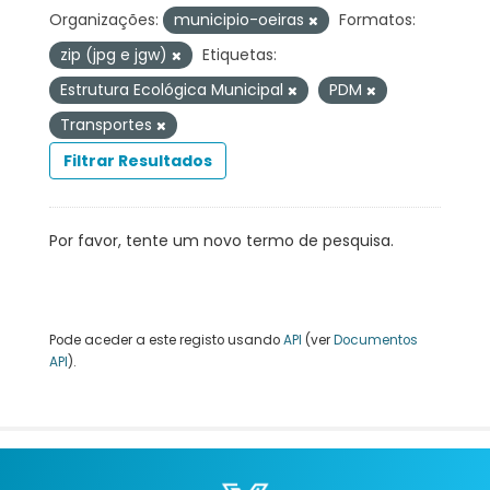
Organizações:
municipio-oeiras
Formatos:
zip (jpg e jgw)
Etiquetas:
Estrutura Ecológica Municipal
PDM
Transportes
Filtrar Resultados
Por favor, tente um novo termo de pesquisa.
Pode aceder a este registo usando
API
(ver
Documentos
API
).