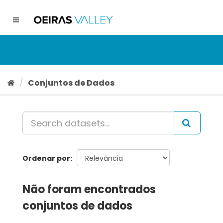
Ir
para
Toggle
o
navigation
conteúdo
Conjuntos de Dados
Ordenar por
Não foram encontrados
conjuntos de dados