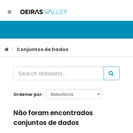
Ir
para
Toggle
o
navigation
conteúdo
Conjuntos de Dados
Ordenar por
Não foram encontrados
conjuntos de dados