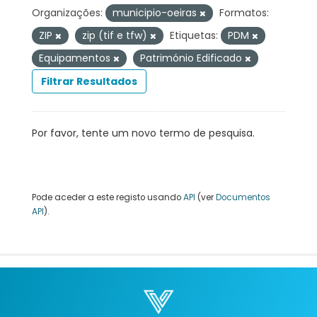
Organizações:
municipio-oeiras
Formatos:
ZIP
zip (tif e tfw)
Etiquetas:
PDM
Equipamentos
Património Edificado
Filtrar Resultados
Por favor, tente um novo termo de pesquisa.
Pode aceder a este registo usando
API
(ver
Documentos
API
).