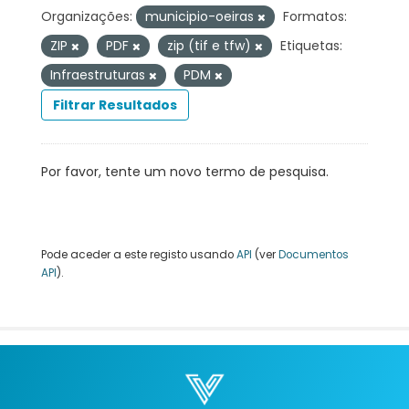
Organizações:
municipio-oeiras
Formatos:
ZIP
PDF
zip (tif e tfw)
Etiquetas:
Infraestruturas
PDM
Filtrar Resultados
Por favor, tente um novo termo de pesquisa.
Pode aceder a este registo usando
API
(ver
Documentos
API
).