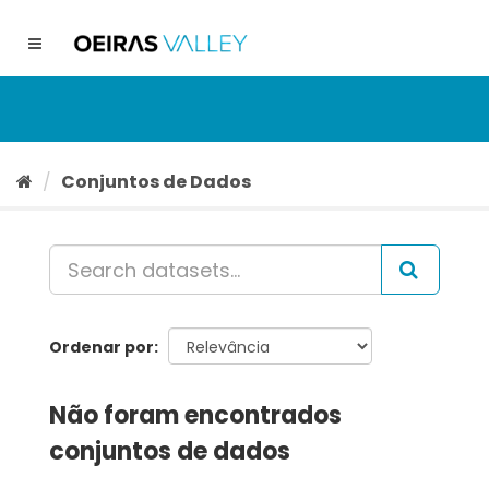
Ir
para
Toggle
o
navigation
conteúdo
Conjuntos de Dados
Ordenar por
Não foram encontrados
conjuntos de dados