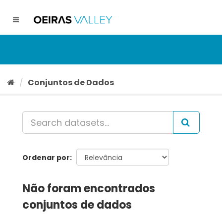
Ir
para
Toggle
o
navigation
conteúdo
Conjuntos de Dados
Ordenar por
Não foram encontrados
conjuntos de dados