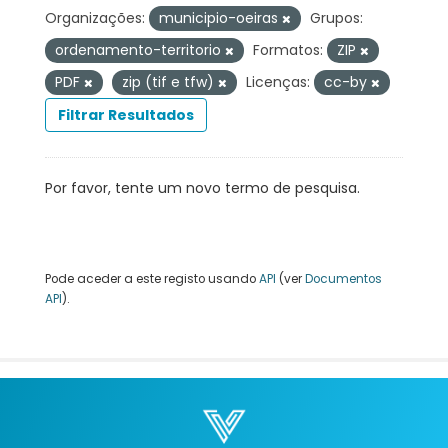
Organizações:
municipio-oeiras
Grupos:
ordenamento-territorio
Formatos:
ZIP
PDF
zip (tif e tfw)
Licenças:
cc-by
Filtrar Resultados
Por favor, tente um novo termo de pesquisa.
Pode aceder a este registo usando
API
(ver
Documentos
API
).