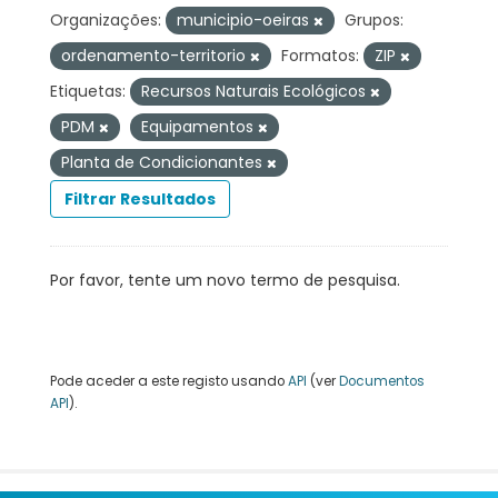
Organizações:
municipio-oeiras
Grupos:
ordenamento-territorio
Formatos:
ZIP
Etiquetas:
Recursos Naturais Ecológicos
PDM
Equipamentos
Planta de Condicionantes
Filtrar Resultados
Por favor, tente um novo termo de pesquisa.
Pode aceder a este registo usando
API
(ver
Documentos
API
).