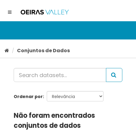
Ir
para
Toggle
o
navigation
conteúdo
Conjuntos de Dados
Ordenar por
Não foram encontrados
conjuntos de dados