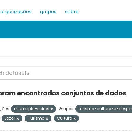
organizações
grupos
sobre
oram encontrados conjuntos de dados
ções:
municipio-oeiras
Grupos:
turismo-cultura-e-despo
:
Lazer
Turismo
Cultura