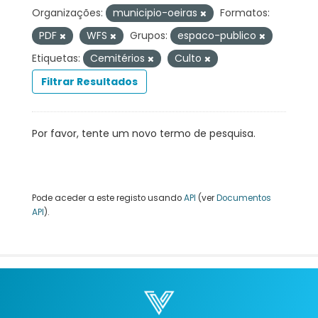
Organizações:
municipio-oeiras
Formatos:
PDF
WFS
Grupos:
espaco-publico
Etiquetas:
Cemitérios
Culto
Filtrar Resultados
Por favor, tente um novo termo de pesquisa.
Pode aceder a este registo usando
API
(ver
Documentos
API
).