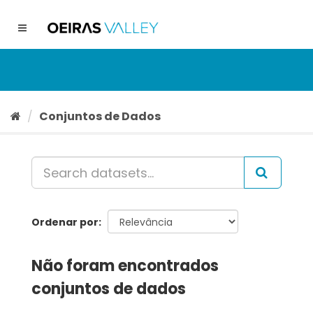
Ir
para
Toggle
o
navigation
conteúdo
Conjuntos de Dados
Ordenar por
Não foram encontrados
conjuntos de dados