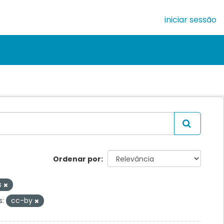
iniciar sessão
Ordenar por
s
s:
cc-by