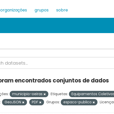
organizações
grupos
sobre
oram encontrados conjuntos de dados
ções:
municipio-oeiras
Etiquetas:
Equipamentos Coletivo
:
GeoJSON
PDF
Grupos:
espaco-publico
Licença