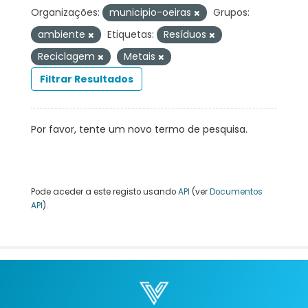
Organizações:
municipio-oeiras
Grupos:
ambiente
Etiquetas:
Resíduos
Reciclagem
Metais
Filtrar Resultados
Por favor, tente um novo termo de pesquisa.
Pode aceder a este registo usando
API
(ver
Documentos
API
).