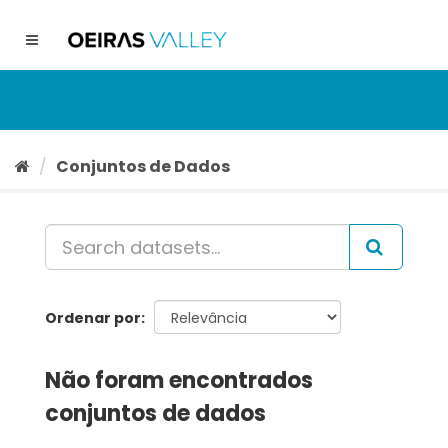
Ir
para
Toggle
o
navigation
conteúdo
Conjuntos de Dados
Ordenar por
Não foram encontrados
conjuntos de dados