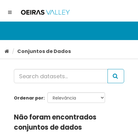
Ir
para
Toggle
o
navigation
conteúdo
Conjuntos de Dados
Ordenar por
Não foram encontrados
conjuntos de dados