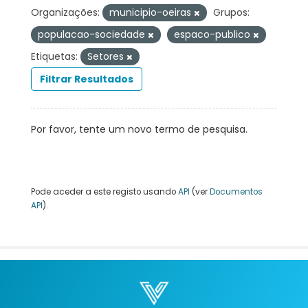
Organizações:
municipio-oeiras
Grupos:
populacao-sociedade
espaco-publico
Etiquetas:
Setores
Filtrar Resultados
Por favor, tente um novo termo de pesquisa.
Pode aceder a este registo usando
API
(ver
Documentos
API
).