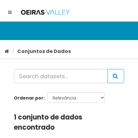
Ir
para
Toggle
o
navigation
conteúdo
Conjuntos de Dados
Ordenar por
1 conjunto de dados
encontrado