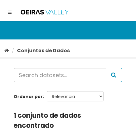
Ir
para
Toggle
o
navigation
conteúdo
Conjuntos de Dados
Ordenar por
1 conjunto de dados
encontrado