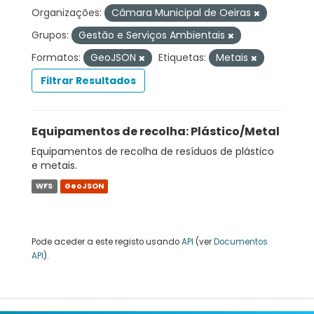
Organizações:
Câmara Municipal de Oeiras
Grupos:
Gestão e Serviços Ambientais
Formatos:
GeoJSON
Etiquetas:
Metais
Filtrar Resultados
Equipamentos de recolha: Plástico/Metal
Equipamentos de recolha de resíduos de plástico
e metais.
WFS
GeoJSON
Pode aceder a este registo usando
API
(ver
Documentos
API
).