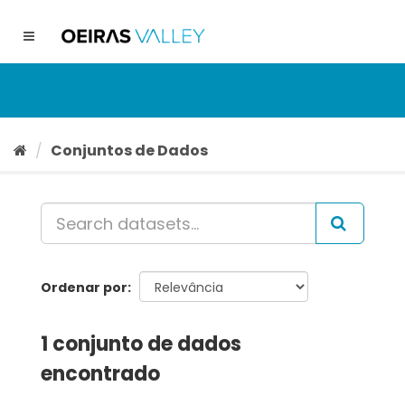
Ir
para
Toggle
o
navigation
conteúdo
Conjuntos de Dados
Ordenar por
1 conjunto de dados
encontrado