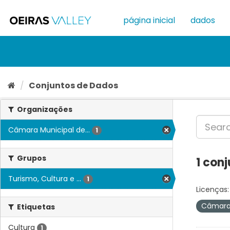
Ir
para
página inicial
dados
o
conteúdo
Conjuntos de Dados
Organizações
Câmara Municipal de...
1
Grupos
1 con
Turismo, Cultura e ...
1
Licenças:
Câmara 
Etiquetas
Cultura
1