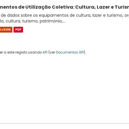
entos de Utilização Coletiva: Cultura, Lazer e Turi
de dados sobre os equipamentos de cultura, lazer e turismo, or
o, cultura, turismo, património,...
oJSON
PDF
r a este registo usando
API
(ver
Documentos API
).