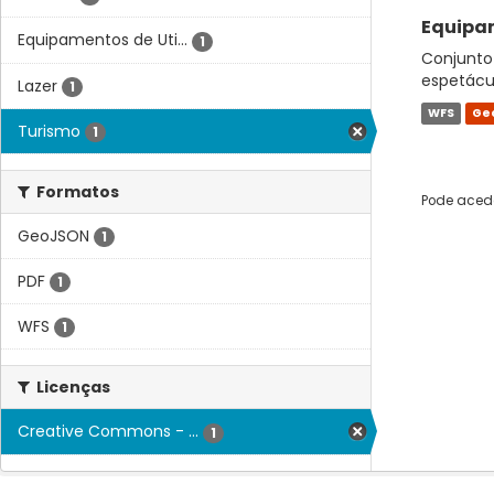
Equipam
Equipamentos de Uti...
1
Conjunto 
espetácul
Lazer
1
WFS
Ge
Turismo
1
Formatos
Pode acede
GeoJSON
1
PDF
1
WFS
1
Licenças
Creative Commons - ...
1