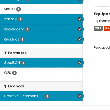
Metais
1
Equipam
Plástico
1
Equipamen
WFS
Ge
Reciclagem
1
Resíduos
1
Pode acede
Formatos
GeoJSON
1
WFS
1
Licenças
Creative Commons - ...
1