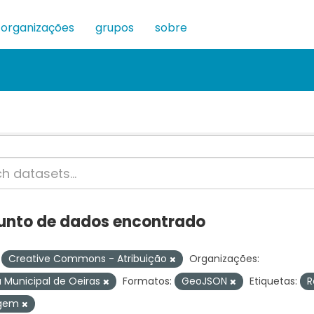
organizações
grupos
sobre
junto de dados encontrado
Creative Commons - Atribuição
Organizações:
Municipal de Oeiras
Formatos:
GeoJSON
Etiquetas:
R
agem