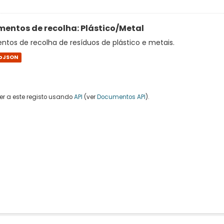
entos de recolha: Plástico/Metal
tos de recolha de resíduos de plástico e metais.
oJSON
r a este registo usando
API
(ver
Documentos API
).