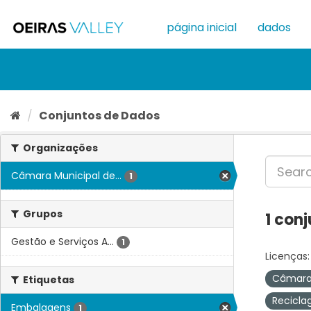
Ir
para
página inicial
dados
o
conteúdo
Conjuntos de Dados
Organizações
Câmara Municipal de...
1
Grupos
1 con
Gestão e Serviços A...
1
Licenças:
Câmara 
Etiquetas
Recicl
Embalagens
1