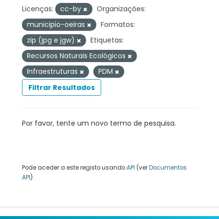
Licenças:
cc-by
Organizações:
municipio-oeiras
Formatos:
zip (jpg e jgw)
Etiquetas:
Recursos Naturais Ecológicos
Infraestruturas
PDM
Filtrar Resultados
Por favor, tente um novo termo de pesquisa.
Pode aceder a este registo usando
API
(ver
Documentos
API
).