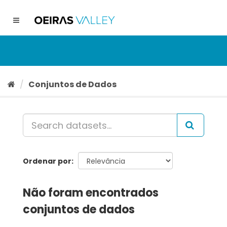
Ir
para
Toggle
o
navigation
conteúdo
Conjuntos de Dados
Ordenar por
Não foram encontrados
conjuntos de dados