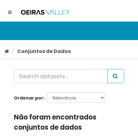
Ir
para
Toggle
o
navigation
conteúdo
Conjuntos de Dados
Ordenar por
Não foram encontrados
conjuntos de dados