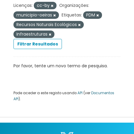
Licenças:
cc-by
Organizações:
municipio-oeiras
Etiquetas:
PDM
Recursos Naturais Ecológicos
Infraestruturas
Filtrar Resultados
Por favor, tente um novo termo de pesquisa.
Pode aceder a este registo usando
API
(ver
Documentos
API
).