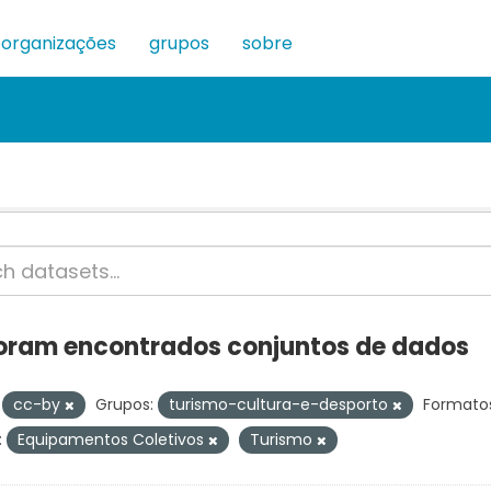
organizações
grupos
sobre
oram encontrados conjuntos de dados
cc-by
Grupos:
turismo-cultura-e-desporto
Formatos
:
Equipamentos Coletivos
Turismo