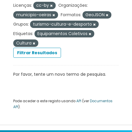
Licenças:
cc-by
Organizações:
municipio-oeiras
Formatos:
GeoJSON
Grupos:
turismo-cultura-e-desporto
Etiquetas:
Equipamentos Coletivos
Cultura
Filtrar Resultados
Por favor, tente um novo termo de pesquisa.
Pode aceder a este registo usando
API
(ver
Documentos
API
).