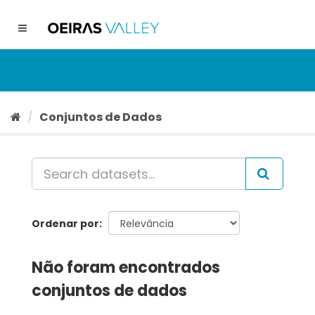
Ir
para
Toggle
o
navigation
conteúdo
Conjuntos de Dados
Ordenar por
Não foram encontrados
conjuntos de dados