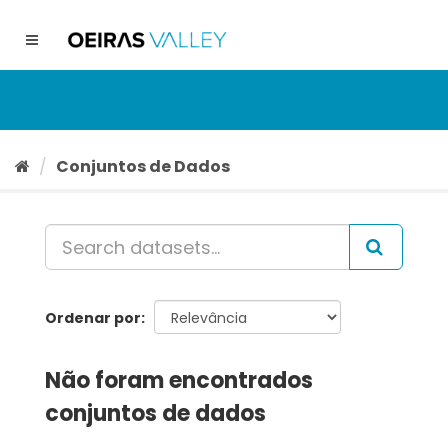
Ir
para
Toggle
o
navigation
conteúdo
Conjuntos de Dados
Ordenar por
Não foram encontrados
conjuntos de dados