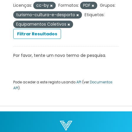
Licenças:
cc-by
Formatos:
PDF
Grupos:
turismo-cultura-e-desporto
Etiquetas:
Equipamentos Coletivos
Filtrar Resultados
Por favor, tente um novo termo de pesquisa.
Pode aceder a este registo usando
API
(ver
Documentos
API
).