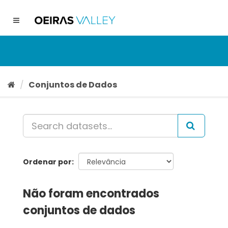
Ir
para
Toggle
o
navigation
conteúdo
Conjuntos de Dados
Ordenar por
Não foram encontrados
conjuntos de dados