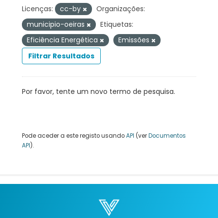
Licenças:
cc-by
Organizações:
municipio-oeiras
Etiquetas:
Eficiência Energética
Emissões
Filtrar Resultados
Por favor, tente um novo termo de pesquisa.
Pode aceder a este registo usando
API
(ver
Documentos
API
).